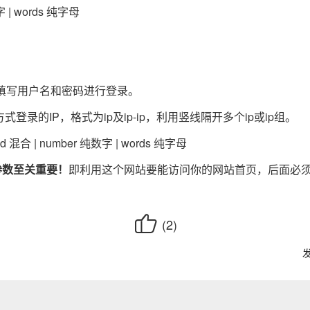
 | words 纯字母
填写用户名和密码进行登录。
制利用这种方式登录的IP，格式为ip及ip-ip，利用竖线隔开多个ip或ip组。
 混合 | number 纯数字 | words 纯字母
参数至关重要！
即利用这个网站要能访问你的网站首页，后面必须

(
2
)